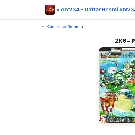
⭐ olx234 - Daftar Resmi olx2
← Kembali ke Beranda
ZK6 – P