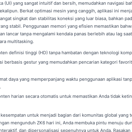
 (UI) yang sangat intuitif dan bersih, memudahkan navigasi ba
kalipun. Berkat optimasi mesin yang canggih, aplikasi ini men
ngat singkat dan stabilitas koneksi yang luar biasa, bahkan pad
urang stabil. Penggunaan memori yang efisien memastikan bahw
lan lancar tanpa mengalami kendala panas berlebih atau lag saa
ara multitasking.
ten definisi tinggi (HD) tanpa hambatan dengan teknologi kompr
si berbasis gestur yang memudahkan pencarian kategori favori
emat daya yang memperpanjang waktu penggunaan aplikasi ta
.
ten harian secara otomatis untuk memastikan Anda tidak ketin
kesempatan untuk menjadi bagian dari komunitas global yang t
gan mengunduh ZK6 hari ini, Anda membuka pintu menuju dun
interaktif, dan dipersonalisasi sepenuhnya untuk Anda. Rasakan 