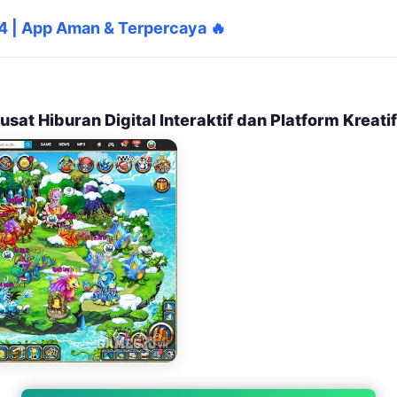
34 | App Aman & Terpercaya 🔥
usat Hiburan Digital Interaktif dan Platform Kreatif