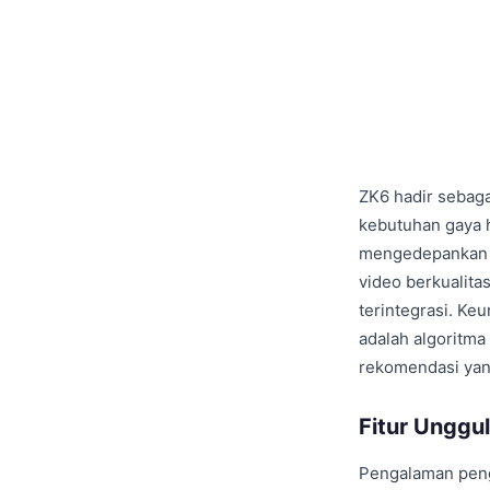
ZK6 hadir sebaga
kebutuhan gaya 
mengedepankan i
video berkualitas
terintegrasi. Ke
adalah algoritm
rekomendasi yan
Fitur Unggu
Pengalaman pengg