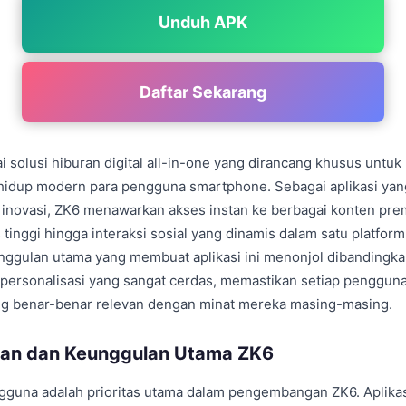
Unduh APK
Daftar Sekarang
i solusi hiburan digital all-in-one yang dirancang khusus unt
hidup modern para pengguna smartphone. Sebagai aplikasi yan
novasi, ZK6 menawarkan akses instan ke berbagai konten prem
 tinggi hingga interaksi sosial yang dinamis dalam satu platfor
unggulan utama yang membuat aplikasi ini menonjol dibandingk
a personalisasi yang sangat cerdas, memastikan setiap penggu
g benar-benar relevan dengan minat mereka masing-masing.
lan dan Keunggulan Utama ZK6
una adalah prioritas utama dalam pengembangan ZK6. Aplikasi