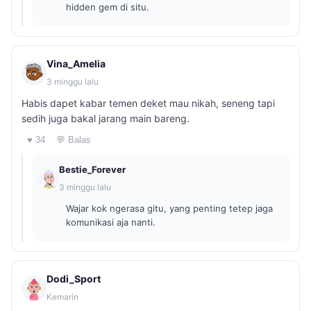
hidden gem di situ.
Vina_Amelia
3 minggu lalu
Habis dapet kabar temen deket mau nikah, seneng tapi
sedih juga bakal jarang main bareng.
♥ 34
💬 Balas
Bestie_Forever
3 minggu lalu
Wajar kok ngerasa gitu, yang penting tetep jaga
komunikasi aja nanti.
Dodi_Sport
Kemarin