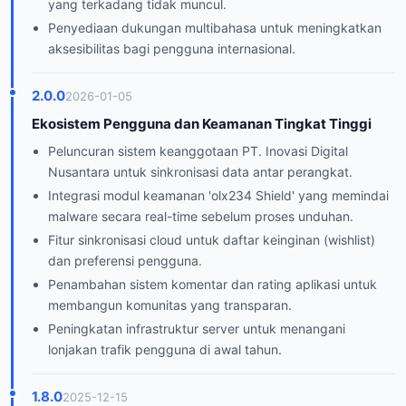
yang terkadang tidak muncul.
Penyediaan dukungan multibahasa untuk meningkatkan
aksesibilitas bagi pengguna internasional.
2.0.0
2026-01-05
Ekosistem Pengguna dan Keamanan Tingkat Tinggi
Peluncuran sistem keanggotaan PT. Inovasi Digital
Nusantara untuk sinkronisasi data antar perangkat.
Integrasi modul keamanan 'olx234 Shield' yang memindai
malware secara real-time sebelum proses unduhan.
Fitur sinkronisasi cloud untuk daftar keinginan (wishlist)
dan preferensi pengguna.
Penambahan sistem komentar dan rating aplikasi untuk
membangun komunitas yang transparan.
Peningkatan infrastruktur server untuk menangani
lonjakan trafik pengguna di awal tahun.
1.8.0
2025-12-15