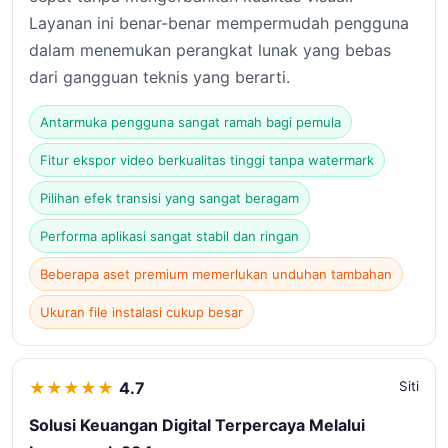
Layanan ini benar-benar mempermudah pengguna
dalam menemukan perangkat lunak yang bebas
dari gangguan teknis yang berarti.
Antarmuka pengguna sangat ramah bagi pemula
Fitur ekspor video berkualitas tinggi tanpa watermark
Pilihan efek transisi yang sangat beragam
Performa aplikasi sangat stabil dan ringan
Beberapa aset premium memerlukan unduhan tambahan
Ukuran file instalasi cukup besar
★
★
★
★
★
4.7
Siti
Solusi Keuangan Digital Terpercaya Melalui