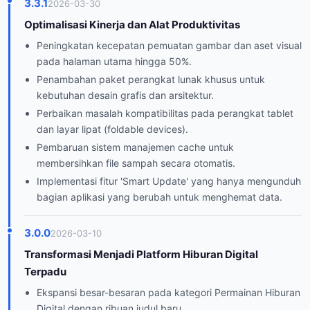
3.3.1
2026-03-30
Optimalisasi Kinerja dan Alat Produktivitas
Peningkatan kecepatan pemuatan gambar dan aset visual
pada halaman utama hingga 50%.
Penambahan paket perangkat lunak khusus untuk
kebutuhan desain grafis dan arsitektur.
Perbaikan masalah kompatibilitas pada perangkat tablet
dan layar lipat (foldable devices).
Pembaruan sistem manajemen cache untuk
membersihkan file sampah secara otomatis.
Implementasi fitur 'Smart Update' yang hanya mengunduh
bagian aplikasi yang berubah untuk menghemat data.
3.0.0
2026-03-10
Transformasi Menjadi Platform Hiburan Digital
Terpadu
Ekspansi besar-besaran pada kategori Permainan Hiburan
Digital dengan ribuan judul baru.