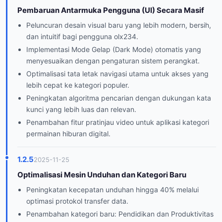
Pembaruan Antarmuka Pengguna (UI) Secara Masif
Peluncuran desain visual baru yang lebih modern, bersih,
dan intuitif bagi pengguna olx234.
Implementasi Mode Gelap (Dark Mode) otomatis yang
menyesuaikan dengan pengaturan sistem perangkat.
Optimalisasi tata letak navigasi utama untuk akses yang
lebih cepat ke kategori populer.
Peningkatan algoritma pencarian dengan dukungan kata
kunci yang lebih luas dan relevan.
Penambahan fitur pratinjau video untuk aplikasi kategori
permainan hiburan digital.
1.2.5
2025-11-25
Optimalisasi Mesin Unduhan dan Kategori Baru
Peningkatan kecepatan unduhan hingga 40% melalui
optimasi protokol transfer data.
Penambahan kategori baru: Pendidikan dan Produktivitas