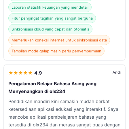
Laporan statistik keuangan yang mendetail
Fitur pengingat tagihan yang sangat berguna
Sinkronisasi cloud yang cepat dan otomatis
Memerlukan koneksi internet untuk sinkronisasi data
Tampilan mode gelap masih perlu penyempurnaan
★
★
★
★
★
4.9
Andi
Pengalaman Belajar Bahasa Asing yang
Menyenangkan di olx234
Pendidikan mandiri kini semakin mudah berkat
ketersediaan aplikasi edukasi yang interaktif. Saya
mencoba aplikasi pembelajaran bahasa yang
tersedia di olx234 dan merasa sangat puas dengan