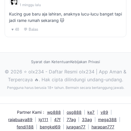
1 minggu lalu
Kucing gue baru aja lahiran, anaknya lucu-lucu banget tapi
jadi rame rumah sekarang 🐱
♥ 48
💬 Balas
Syarat dan Ketentuan
Kebijakan Privasi
© 2026 ⭐ olx234 - Daftar Resmi olx234 | App Aman &
Terpercaya 🔥. Hak cipta dilindungi undang-undang.
Pengguna harus berusia 18+ tahun. Bermain secara bertanggung jawab.
Partner Kami：
wp888
|
osg888
|
ke7
|
v89
|
rajabuaya89
|
lg111
|
47f
|
77ag
|
33ag
|
mega388
|
fendi188
|
bengkel69
|
juragan77
|
harapan777