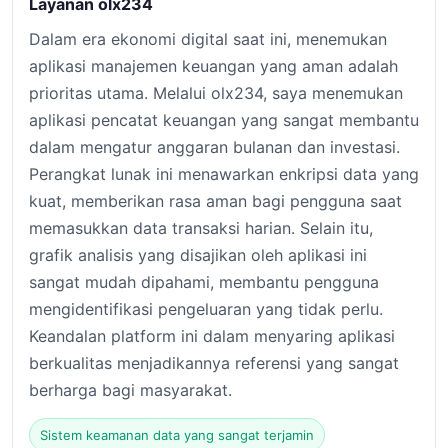
Layanan olx234
Dalam era ekonomi digital saat ini, menemukan
aplikasi manajemen keuangan yang aman adalah
prioritas utama. Melalui olx234, saya menemukan
aplikasi pencatat keuangan yang sangat membantu
dalam mengatur anggaran bulanan dan investasi.
Perangkat lunak ini menawarkan enkripsi data yang
kuat, memberikan rasa aman bagi pengguna saat
memasukkan data transaksi harian. Selain itu,
grafik analisis yang disajikan oleh aplikasi ini
sangat mudah dipahami, membantu pengguna
mengidentifikasi pengeluaran yang tidak perlu.
Keandalan platform ini dalam menyaring aplikasi
berkualitas menjadikannya referensi yang sangat
berharga bagi masyarakat.
Sistem keamanan data yang sangat terjamin