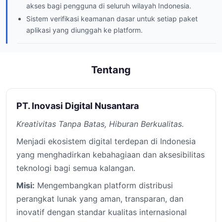
akses bagi pengguna di seluruh wilayah Indonesia.
Sistem verifikasi keamanan dasar untuk setiap paket
aplikasi yang diunggah ke platform.
Tentang
PT. Inovasi Digital Nusantara
Kreativitas Tanpa Batas, Hiburan Berkualitas.
Menjadi ekosistem digital terdepan di Indonesia
yang menghadirkan kebahagiaan dan aksesibilitas
teknologi bagi semua kalangan.
Misi:
Mengembangkan platform distribusi
perangkat lunak yang aman, transparan, dan
inovatif dengan standar kualitas internasional