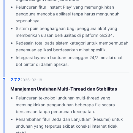
Peluncuran fitur 'Instant Play' yang memungkinkan
pengguna mencoba aplikasi tanpa harus mengunduh
sepenuhnya.
Sistem poin penghargaan bagi pengguna aktif yang
memberikan ulasan berkualitas di platform olx234.
Redesain total pada sistem kategori untuk mempermudah
penemuan aplikasi berdasarkan minat spesifik.
Integrasi layanan bantuan pelanggan 24/7 melalui chat
bot pintar di dalam aplikasi.
2.7.2
2026-02-18
Manajemen Unduhan Multi-Thread dan Stabilitas
Peluncuran teknologi unduhan multi-thread yang
memungkinkan pengunduhan beberapa file secara
bersamaan tanpa penurunan kecepatan.
Penambahan fitur 'Jeda dan Lanjutkan' (Resume) untuk
unduhan yang terputus akibat koneksi internet tidak
stabil.