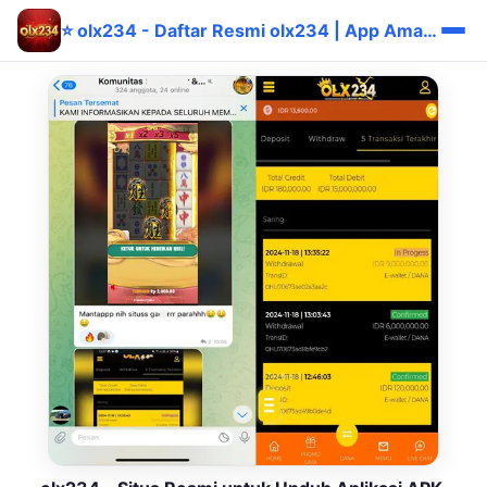
⭐ olx234 - Daftar Resmi olx234 | App Aman & Terpercaya 🔥