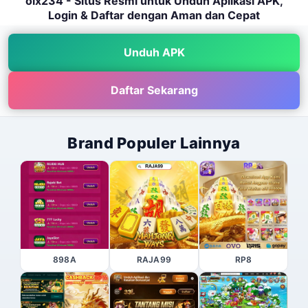
olx234 - Situs Resmi untuk Unduh Aplikasi APK,
Login & Daftar dengan Aman dan Cepat
Unduh APK
Daftar Sekarang
Brand Populer Lainnya
898A
RAJA99
RP8