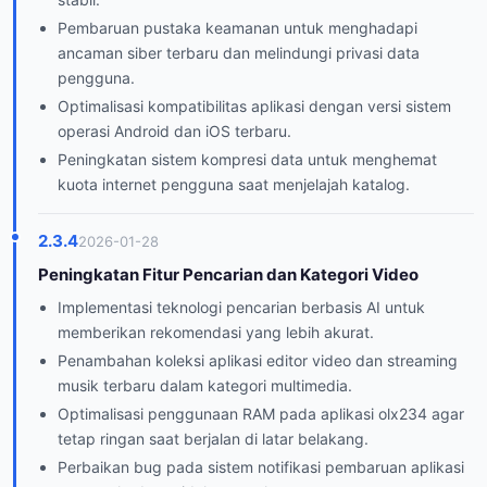
Pembaruan pustaka keamanan untuk menghadapi
ancaman siber terbaru dan melindungi privasi data
pengguna.
Optimalisasi kompatibilitas aplikasi dengan versi sistem
operasi Android dan iOS terbaru.
Peningkatan sistem kompresi data untuk menghemat
kuota internet pengguna saat menjelajah katalog.
2.3.4
2026-01-28
Peningkatan Fitur Pencarian dan Kategori Video
Implementasi teknologi pencarian berbasis AI untuk
memberikan rekomendasi yang lebih akurat.
Penambahan koleksi aplikasi editor video dan streaming
musik terbaru dalam kategori multimedia.
Optimalisasi penggunaan RAM pada aplikasi olx234 agar
tetap ringan saat berjalan di latar belakang.
Perbaikan bug pada sistem notifikasi pembaruan aplikasi